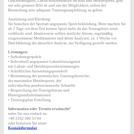
Geschwindigkeit, Laktat-konzentration im Blut und Herzfrequenz, gibt
ein sehr genaues Bild ab und uns die Möglichkeit, neben der
Beurteilung eine adäquate Trainingsempfehlung zu geben.
Ausrüstung und Kleidung:
Sie brauchen der Sportart angepasste Sport-bekleidung. Bitte machen Sie
ab 2 Tage vor dem Test keinen Sport mehr, da das Testergebnis sonst
verfälscht wird. Idealerweise sollten ärztliche Atteste, regelmäßig
eingenommene Medikamente und ältere Analysen, ca. 1 Woche vor
Durchführung der aktuellen Analyse, zur Verfügung gestellt werden.
Leistungen:
• Aufnahmegespräch
• Individuell angepasster Laktatleistungstest
mit Laktat- und Herzfrequenzbestimmungen
• Schriftliches Auswertungsprotokoll
• Bestimmung der persönlichen Trainingsbereiche,
der maximalen Herzfrequenz, der
individuellen aeroben/anaerobe Schwelle
• Besprechung der Testergebnisse und
Hintergrundinformationen
• Trainingsplan Erstellung
Information oder Termin erwünscht?
rufen Sie uns einfach an:
+49 2162 360 53 94
oder benutzen Sie unser
Kontaktformular