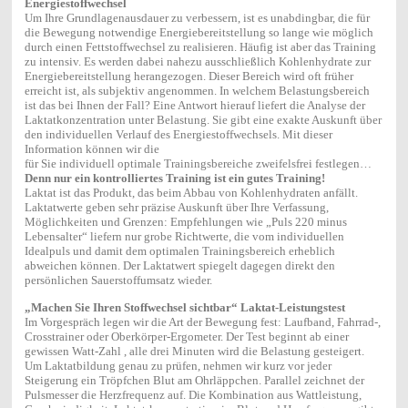
Energiestoffwechsel
Um Ihre Grundlagenausdauer zu verbessern, ist es unabdingbar, die für
die Bewegung notwendige Energiebereitstellung so lange wie möglich
durch einen Fettstoffwechsel zu realisieren. Häufig ist aber das Training
zu intensiv. Es werden dabei nahezu ausschließlich Kohlenhydrate zur
Energiebereitstellung herangezogen. Dieser Bereich wird oft früher
erreicht ist, als subjektiv angenommen. In welchem Belastungsbereich
ist das bei Ihnen der Fall? Eine Antwort hierauf liefert die Analyse der
Laktatkonzentration unter Belastung. Sie gibt eine exakte Auskunft über
den individuellen Verlauf des Energiestoffwechsels. Mit dieser
Information können wir die
für Sie individuell optimale Trainingsbereiche zweifelsfrei festlegen…
Denn nur ein kontrolliertes Training ist ein gutes Training!
Laktat ist das Produkt, das beim Abbau von Kohlenhydraten anfällt.
Laktatwerte geben sehr präzise Auskunft über Ihre Verfassung,
Möglichkeiten und Grenzen: Empfehlungen wie „Puls 220 minus
Lebensalter“ liefern nur grobe Richtwerte, die vom individuellen
Idealpuls und damit dem optimalen Trainingsbereich erheblich
abweichen können. Der Laktatwert spiegelt dagegen direkt den
persönlichen Sauerstoffumsatz wieder.
„Machen Sie Ihren Stoffwechsel sichtbar“ Laktat-Leistungstest
Im Vorgespräch legen wir die Art der Bewegung fest: Laufband, Fahrrad-,
Crosstrainer oder Oberkörper-Ergometer. Der Test beginnt ab einer
gewissen Watt-Zahl , alle drei Minuten wird die Belastung gesteigert.
Um Laktatbildung genau zu prüfen, nehmen wir kurz vor jeder
Steigerung ein Tröpfchen Blut am Ohrläppchen. Parallel zeichnet der
Pulsmesser die Herzfrequenz auf. Die Kombination aus Wattleistung,