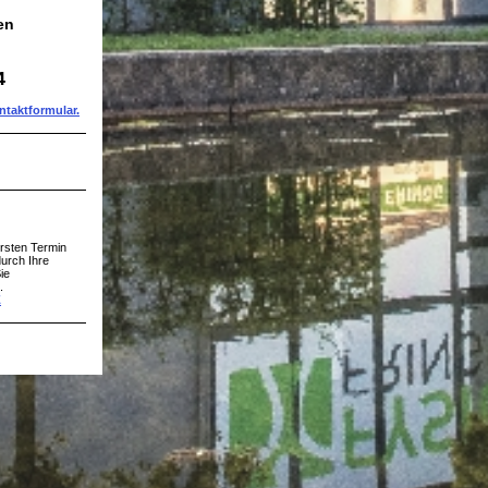
en
4
ntaktformular
.
rsten Termin
urch Ihre
ie
.
Z