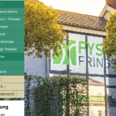
auch Neuro)
se + Therapie
rapie
rät
hdrainage
ge Therapie
che
r
räche
CS
ENSCHUTZ
rung
 an: