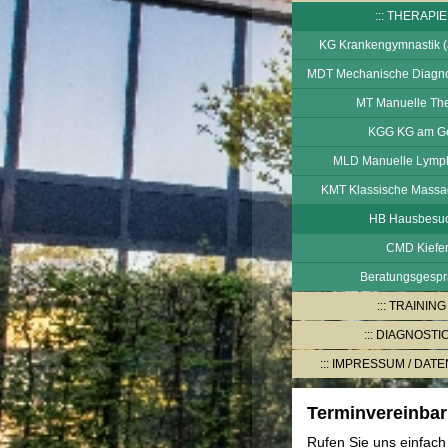
THERAPIE
KG Krankengymnastik (
MDT Mechanische Diagno
MT Manuelle The
KGG KG am Ge
MLD Manuelle Lymp
KMT Klassische Massa
HB Hausbesu
CMD Kiefe
Beratungsgesp
TRAINING
DIAGNOSTI
IMPRESSUM / DAT
Terminvereinba
Rufen Sie uns einfach