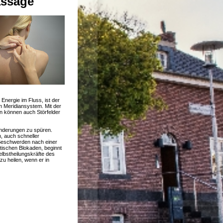
assage
 Energie im Fluss, ist der
 Meridiansystem. Mit der
n können auch Störfelder
nderungen zu spüren.
, auch schneller
 Beschwerden nach einer
tischen Blokaden, beginnt
elbstheilungskräfte des
 zu heilen, wenn er in