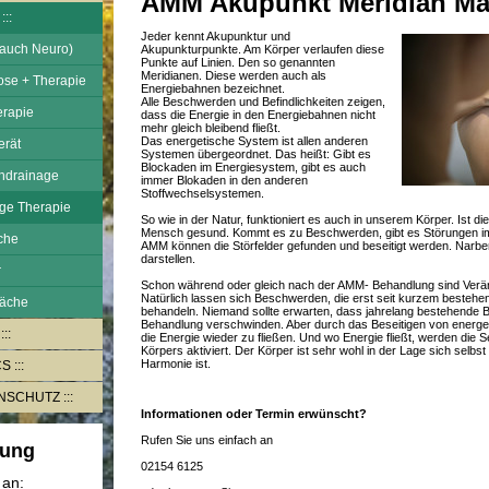
AMM Akupunkt Meridian M
Jeder kennt Akupunktur und
auch Neuro)
Akupunkturpunkte. Am Körper verlaufen diese
Punkte auf Linien. Den so genannten
Meridianen. Diese werden auch als
se + Therapie
Energiebahnen bezeichnet.
Alle Beschwerden und Befindlichkeiten zeigen,
rapie
dass die Energie in den Energiebahnen nicht
mehr gleich bleibend fließt.
Das energetische System ist allen anderen
rät
Systemen übergeordnet. Das heißt: Gibt es
Blockaden im Energiesystem, gibt es auch
hdrainage
immer Blokaden in den anderen
Stoffwechselsystemen.
ge Therapie
So wie in der Natur, funktioniert es auch in unserem Körper. Ist die
Mensch gesund. Kommt es zu Beschwerden, gibt es Störungen im
che
AMM können die Störfelder gefunden und beseitigt werden. Narbe
darstellen.
r
Schon während oder gleich nach der AMM- Behandlung sind Verä
Natürlich lassen sich Beschwerden, die erst seit kurzem bestehen
räche
behandeln. Niemand sollte erwarten, dass jahrelang bestehende
Behandlung verschwinden. Aber durch das Beseitigen von energe
die Energie wieder zu fließen. Und wo Energie fließt, werden die S
Körpers aktiviert. Der Körper ist sehr wohl in der Lage sich selbst
Harmonie ist.
CS
ENSCHUTZ
Informationen oder Termin erwünscht?
Rufen Sie uns einfach an
rung
02154 6125
 an: