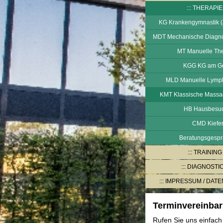
THERAPIE
KG Krankengymnastik (
MDT Mechanische Diagno
MT Manuelle The
KGG KG am Ge
MLD Manuelle Lymp
KMT Klassische Massa
HB Hausbesu
CMD Kiefe
Beratungsgesp
TRAINING
DIAGNOSTI
IMPRESSUM / DAT
Terminvereinba
Rufen Sie uns einfach