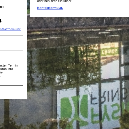
oder benutzen Sie unser
en
Kontaktformular.
4
ntaktformular
.
rsten Termin
urch Ihre
ie
.
Z