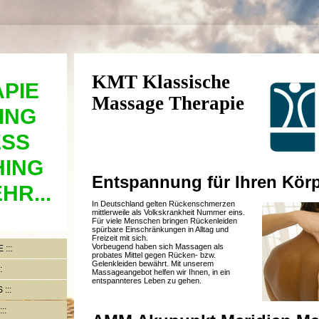
KMT Klassische
PIE
Massage Therapie
ING
ESS
ING
Entspannung für Ihren Kör
HR...
In Deutschland gelten Rückenschmerzen
mittlerweile als Volkskrankheit Nummer eins.
Für viele Menschen bringen Rückenleiden
spürbare Einschränkungen in Alltag und
Freizeit mit sich.
Vorbeugend haben sich Massagen als
E
probates Mittel gegen Rücken- bzw.
Gelenkleiden bewährt. Mit unserem
Massageangebot helfen wir Ihnen, in ein
entspannteres Leben zu gehen.
S